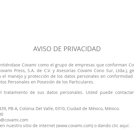
AVISO DE PRIVACIDAD
entiéndase Covami como el grupo de empresas que conforman Cova
Covami Press, S.A. de C.V. y Asesorías Covami Cono Sur, Ltda.), g
 el manejo y protección de los datos personales en conformidad c
tos Personales en Posesión de los Particulares.
l tratamiento de sus datos personales. Usted puede contactar
439, PB-A, Colonia Del Valle, 0310, Ciudad de México, México.
00
o@covami.com
n nuestro sitio de internet (
www.covami.com
) o dando clic aquí.