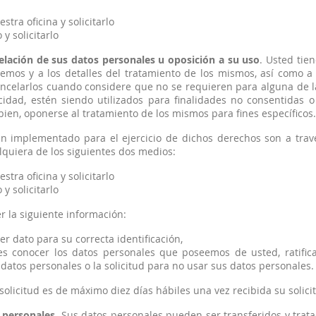
tra oficina y solicitarlo
y solicitarlo
celación de sus datos personales u oposición a su uso
. Usted tie
mos y a los detalles del tratamiento de los mismos, así como a r
ancelarlos cuando considere que no se requieren para alguna de l
cidad, estén siendo utilizados para finalidades no consentidas o 
 bien, oponerse al tratamiento de los mismos para fines específicos.
 implementado para el ejercicio de dichos derechos son a travé
alquiera de los siguientes dos medios:
tra oficina y solicitarlo
y solicitarlo
r la siguiente información:
 dato para su correcta identificación,
d es conocer los datos personales que poseemos de usted, ratific
 datos personales o la solicitud para no usar sus datos personales.
solicitud es de máximo diez días hábiles una vez recibida su solici
 personales
. Sus datos personales pueden ser transferidos y trata