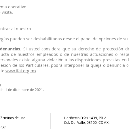
ema operativo.
visita.
entrar al nuestro.
logías pueden ser deshabilitadas desde el panel de opciones de su
 denuncias
. Si usted considera que su derecho de protección d
ducta de nuestros empleados o de nuestras actuaciones o resp
rsonales existe alguna violación a las disposiciones previstas en 
esión de los Particulares, podrá interponer la queja o denuncia co
ite
www.ifai.org.mx
1.
 del 1 de diciembre de 2021.
Términos de uso
Heriberto Frías 1439, PB-A
Col. Del Valle, 03100, CDMX.
Legal