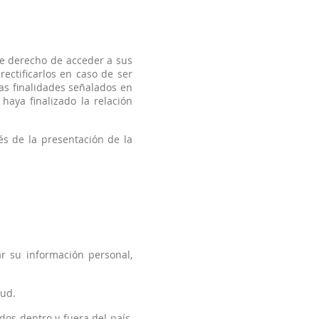
ne derecho de acceder a sus
ectificarlos en caso de ser
as finalidades señalados en
haya finalizado la relación
s de la presentación de la
ar su información personal,
tud.
dos dentro y fuera del país,