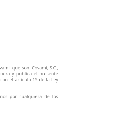
Covami
Soluciones
mi, que son: Covami, S.C.,
enera y publica el presente
on el artículo 15 de la Ley
nos por cualquiera de los